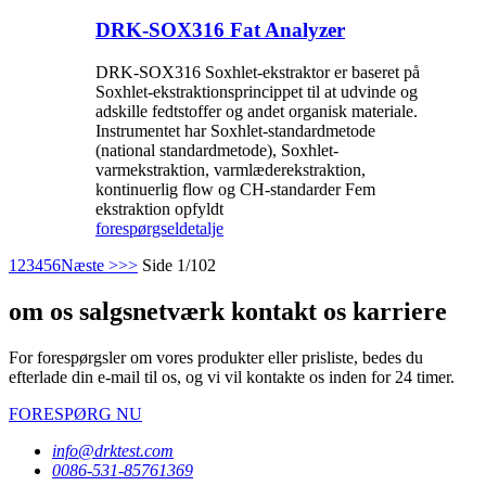
DRK-SOX316 Fat Analyzer
DRK-SOX316 Soxhlet-ekstraktor er baseret på
Soxhlet-ekstraktionsprincippet til at udvinde og
adskille fedtstoffer og andet organisk materiale.
Instrumentet har Soxhlet-standardmetode
(national standardmetode), Soxhlet-
varmekstraktion, varmlæderekstraktion,
kontinuerlig flow og CH-standarder Fem
ekstraktion opfyldt
forespørgsel
detalje
1
2
3
4
5
6
Næste >
>>
Side 1/102
om os salgsnetværk kontakt os karriere
For forespørgsler om vores produkter eller prisliste, bedes du
efterlade din e-mail til os, og vi vil kontakte os inden for 24 timer.
FORESPØRG NU
info@drktest.com
0086-531-85761369