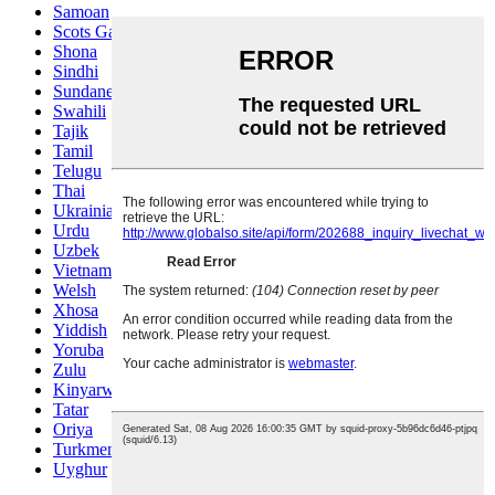
Samoan
Scots Gaelic
Shona
Sindhi
Sundanese
Swahili
Tajik
Tamil
Telugu
Thai
Ukrainian
Urdu
Uzbek
Vietnamese
Welsh
Xhosa
Yiddish
Yoruba
Zulu
Kinyarwanda
Tatar
Oriya
Turkmen
Uyghur