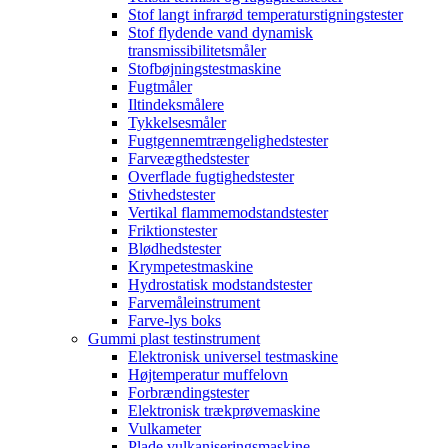
Stof langt infrarød temperaturstigningstester
Stof flydende vand dynamisk
transmissibilitetsmåler
Stofbøjningstestmaskine
Fugtmåler
Iltindeksmålere
Tykkelsesmåler
Fugtgennemtrængelighedstester
Farveægthedstester
Overflade fugtighedstester
Stivhedstester
Vertikal flammemodstandstester
Friktionstester
Blødhedstester
Krympetestmaskine
Hydrostatisk modstandstester
Farvemåleinstrument
Farve-lys boks
Gummi plast testinstrument
Elektronisk universel testmaskine
Højtemperatur muffelovn
Forbrændingstester
Elektronisk trækprøvemaskine
Vulkameter
Plade vulkaniseringsmaskine