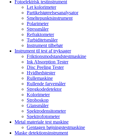
Fotoelektrisk testinstrument
Let kolorimeter
Partikelstørrelsesanalysator
Smeltepunktsinstrument
Polarimeter
Stressmåler
Refraktometer
Turbiditetsmåler
Instrument tilbehør
Instrument til test af tryksager
Friktionsmodstandstestmaskine
Ink Absorption Tester
Disc Peeling Tester
Hvidhedstester
Rullemaskine
Rullende farvemåler
Stregkodedetektor
Kolorimeter
Stroboskop
Glansmåler
Spektrodensitometer
Spektrofotometer
Metal materiale test maskine
Gentagen bøjningstestmaskine
Maske detektionsinstrument