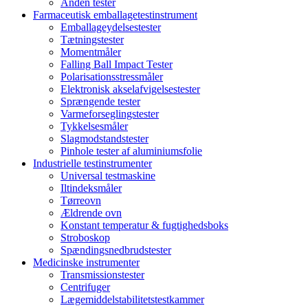
Anden tester
Farmaceutisk emballagetestinstrument
Emballageydelsestester
Tætningstester
Momentmåler
Falling Ball Impact Tester
Polarisationsstressmåler
Elektronisk akselafvigelsestester
Sprængende tester
Varmeforseglingstester
Tykkelsesmåler
Slagmodstandstester
Pinhole tester af aluminiumsfolie
Industrielle testinstrumenter
Universal testmaskine
Iltindeksmåler
Tørreovn
Ældrende ovn
Konstant temperatur & fugtighedsboks
Stroboskop
Spændingsnedbrudstester
Medicinske instrumenter
Transmissionstester
Centrifuger
Lægemiddelstabilitetstestkammer