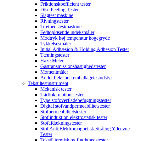
Friktionskoefficient tester
Disc Peeling Tester
Slagtest maskine
Rivningstester
Træthedstestmaskine
Fedtopløsende indeksmåler
Modtryk høj temperatur kogegryde
Tykkelsesmåler
Initial Adhæsion & Holding Adhesion Tester
Tætningstester
Haze Meter
Gastransmissionshastighedstester
Momentmåler
Andet fleksibelt emballagetestudstyr
Tekstiltestinstrument
Mekanisk tester
Tørflokkulationstester
Type stofoverfladebefugtningstester
Digital stofvandpermeabilitetstester
Stofpermeabilitetstester
Stof induktion elektrostatisk tester
Stofafdækningstester
Stof Anti Elektromagnetisk Stråling Ydeevne
Tester
Tekstil termisk og fugtighedstester