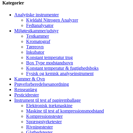
Kategorier
Analytiske instrumenter
Kjeldahl Nitrogen Analyzer
Fedtanalysator
Miljøtestkammer/udstyr
Testkammer
Kromatograf
Tørreovn
Inkubator
Konstant temperatur trug
Box Type modstandsovn
Konstant temperatur & fugtighedsboks
Fysisk og kemisk analyseinstrument
Kammer & Ovn
Prøveforberedelsesanordning
Renseanlæg
Pesticidrester
Instrument til test af papiremballage
Elektronisk trækmaskine
Maskine til test af kompressionsmodstand
Kompressionstester
Sprængstyrketester
Rivningstester
Glathedstester