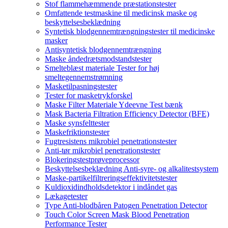
Stof flammehæmmende præstationstester
Omfattende testmaskine til medicinsk maske og
beskyttelsesbeklædning
Syntetisk blodgennemtrængningstester til medicinske
masker
Antisyntetisk blodgennemtrængning
Maske åndedrætsmodstandstester
Smelteblæst materiale Tester for høj
smeltegennemstrømning
Masketilpasningstester
Tester for masketrykforskel
Maske Filter Materiale Ydeevne Test bænk
Mask Bacteria Filtration Efficiency Detector (BFE)
Maske synsfelttester
Maskefriktionstester
Fugtresistens mikrobiel penetrationstester
Anti-tør mikrobiel penetrationstester
Blokeringstestprøveprocessor
Beskyttelsesbeklædning Anti-syre- og alkalitestsystem
Maske-partikelfiltreringseffektivitetstester
Kuldioxidindholdsdetektor i indåndet gas
Lækagetester
Type Anti-blodbåren Patogen Penetration Detector
Touch Color Screen Mask Blood Penetration
Performance Tester