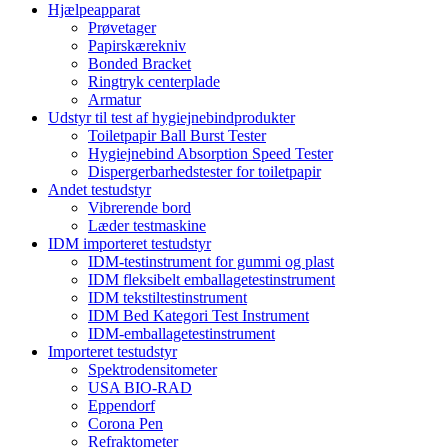
Hjælpeapparat
Prøvetager
Papirskærekniv
Bonded Bracket
Ringtryk centerplade
Armatur
Udstyr til test af hygiejnebindprodukter
Toiletpapir Ball Burst Tester
Hygiejnebind Absorption Speed ​​Tester
Dispergerbarhedstester for toiletpapir
Andet testudstyr
Vibrerende bord
Læder testmaskine
IDM importeret testudstyr
IDM-testinstrument for gummi og plast
IDM fleksibelt emballagetestinstrument
IDM tekstiltestinstrument
IDM Bed Kategori Test Instrument
IDM-emballagetestinstrument
Importeret testudstyr
Spektrodensitometer
USA BIO-RAD
Eppendorf
Corona Pen
Refraktometer