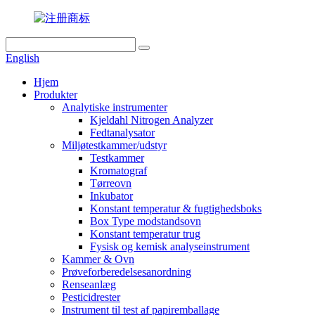
English
Hjem
Produkter
Analytiske instrumenter
Kjeldahl Nitrogen Analyzer
Fedtanalysator
Miljøtestkammer/udstyr
Testkammer
Kromatograf
Tørreovn
Inkubator
Konstant temperatur & fugtighedsboks
Box Type modstandsovn
Konstant temperatur trug
Fysisk og kemisk analyseinstrument
Kammer & Ovn
Prøveforberedelsesanordning
Renseanlæg
Pesticidrester
Instrument til test af papiremballage