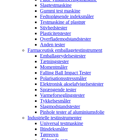
Slagtestmaskine
Gummi test maskine
Fedtopløsende indeksmåler
Testmaskine af plastrør
Stivhedstester
Plasticitetstester
Overflademodstandstester
Anden tester
Farmaceutisk emballagetestinstrument
Emballageydelsestester
Tætningstester
Momentmåler
Falling Ball Impact Tester
Polarisationsstressmåler
Elektronisk akselafvigelsestester
Sprængende tester
Varmeforseglingstester
Tykkelsesmåler
Slagmodstandstester
Pinhole tester af aluminiumsfolie
Industrielle testinstrumenter
Universal testmaskine
Iltindeksmåler
Tørreovn