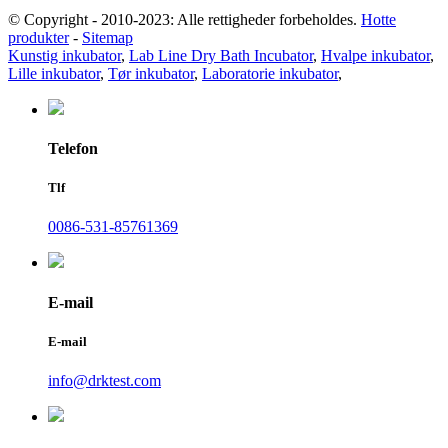
© Copyright - 2010-2023: Alle rettigheder forbeholdes.
Hotte
produkter
-
Sitemap
Kunstig inkubator
,
Lab Line Dry Bath Incubator
,
Hvalpe inkubator
,
Lille inkubator
,
Tør inkubator
,
Laboratorie inkubator
,
Telefon
Tlf
0086-531-85761369
E-mail
E-mail
info@drktest.com