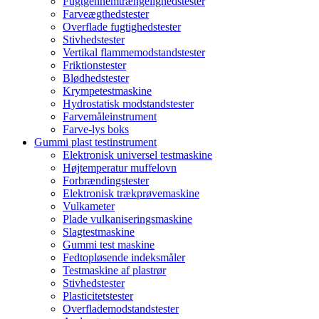
Fugtgennemtrængelighedstester
Farveægthedstester
Overflade fugtighedstester
Stivhedstester
Vertikal flammemodstandstester
Friktionstester
Blødhedstester
Krympetestmaskine
Hydrostatisk modstandstester
Farvemåleinstrument
Farve-lys boks
Gummi plast testinstrument
Elektronisk universel testmaskine
Højtemperatur muffelovn
Forbrændingstester
Elektronisk trækprøvemaskine
Vulkameter
Plade vulkaniseringsmaskine
Slagtestmaskine
Gummi test maskine
Fedtopløsende indeksmåler
Testmaskine af plastrør
Stivhedstester
Plasticitetstester
Overflademodstandstester