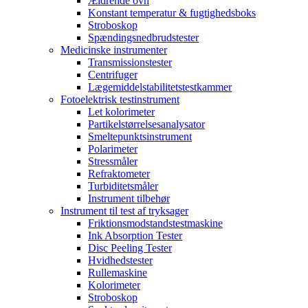
Ældrende ovn
Konstant temperatur & fugtighedsboks
Stroboskop
Spændingsnedbrudstester
Medicinske instrumenter
Transmissionstester
Centrifuger
Lægemiddelstabilitetstestkammer
Fotoelektrisk testinstrument
Let kolorimeter
Partikelstørrelsesanalysator
Smeltepunktsinstrument
Polarimeter
Stressmåler
Refraktometer
Turbiditetsmåler
Instrument tilbehør
Instrument til test af tryksager
Friktionsmodstandstestmaskine
Ink Absorption Tester
Disc Peeling Tester
Hvidhedstester
Rullemaskine
Kolorimeter
Stroboskop