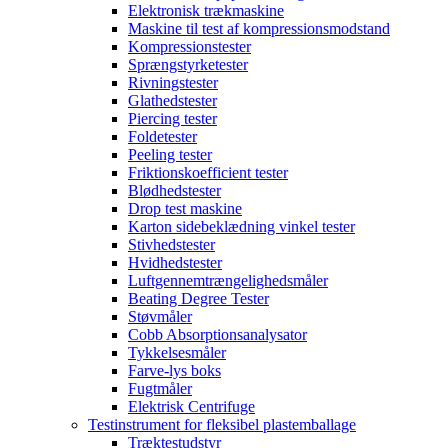
Elektronisk trækmaskine
Maskine til test af kompressionsmodstand
Kompressionstester
Sprængstyrketester
Rivningstester
Glathedstester
Piercing tester
Foldetester
Peeling tester
Friktionskoefficient tester
Blødhedstester
Drop test maskine
Karton sidebeklædning vinkel tester
Stivhedstester
Hvidhedstester
Luftgennemtrængelighedsmåler
Beating Degree Tester
Støvmåler
Cobb Absorptionsanalysator
Tykkelsesmåler
Farve-lys boks
Fugtmåler
Elektrisk Centrifuge
Testinstrument for fleksibel plastemballage
Træktestudstyr