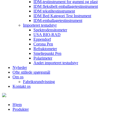
IDM-testinstrument for gummi og plast
IDM fleksibelt emballagetestinstrument
IDM tekstiltestinstrument
IDM Bed Kategori Test Instrument
IDM-emballagetestinstrument
Importeret testudstyr
Spektrodensitometer
USA BIO-RAD
Eppendorf
Corona Pen
Refraktometer
Smeltepunkt Pen
Polarimeter
Andet importeret testudstyr
Nyheder
Ofte stillede spørgsmål
Om os
Fabriksrundvisning
Kontakt os
Hjem
Produkter