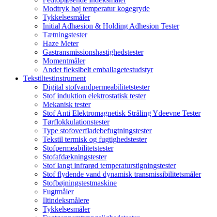
Modtryk høj temperatur kogegryde
Tykkelsesmåler
Initial Adhæsion & Holding Adhesion Tester
Tætningstester
Haze Meter
Gastransmissionshastighedstester
Momentmåler
Andet fleksibelt emballagetestudstyr
Tekstiltestinstrument
Digital stofvandpermeabilitetstester
Stof induktion elektrostatisk tester
Mekanisk tester
Stof Anti Elektromagnetisk Stråling Ydeevne Tester
Tørflokkulationstester
Type stofoverfladebefugtningstester
Tekstil termisk og fugtighedstester
Stofpermeabilitetstester
Stofafdækningstester
Stof langt infrarød temperaturstigningstester
Stof flydende vand dynamisk transmissibilitetsmåler
Stofbøjningstestmaskine
Fugtmåler
Iltindeksmålere
Tykkelsesmåler