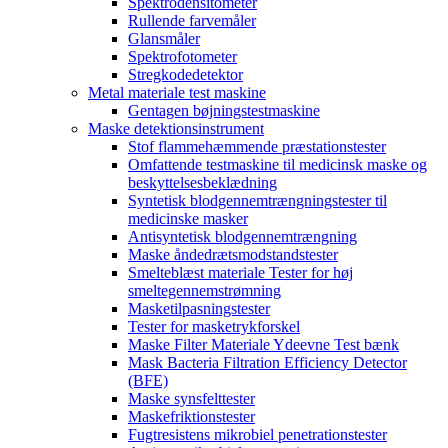
Spektrodensitometer
Rullende farvemåler
Glansmåler
Spektrofotometer
Stregkodedetektor
Metal materiale test maskine
Gentagen bøjningstestmaskine
Maske detektionsinstrument
Stof flammehæmmende præstationstester
Omfattende testmaskine til medicinsk maske og
beskyttelsesbeklædning
Syntetisk blodgennemtrængningstester til
medicinske masker
Antisyntetisk blodgennemtrængning
Maske åndedrætsmodstandstester
Smelteblæst materiale Tester for høj
smeltegennemstrømning
Masketilpasningstester
Tester for masketrykforskel
Maske Filter Materiale Ydeevne Test bænk
Mask Bacteria Filtration Efficiency Detector
(BFE)
Maske synsfelttester
Maskefriktionstester
Fugtresistens mikrobiel penetrationstester