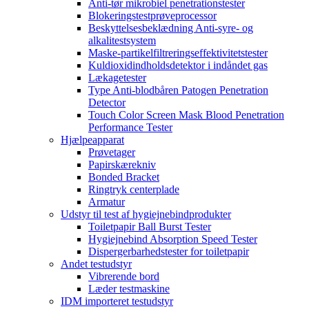
Anti-tør mikrobiel penetrationstester
Blokeringstestprøveprocessor
Beskyttelsesbeklædning Anti-syre- og
alkalitestsystem
Maske-partikelfiltreringseffektivitetstester
Kuldioxidindholdsdetektor i indåndet gas
Lækagetester
Type Anti-blodbåren Patogen Penetration
Detector
Touch Color Screen Mask Blood Penetration
Performance Tester
Hjælpeapparat
Prøvetager
Papirskærekniv
Bonded Bracket
Ringtryk centerplade
Armatur
Udstyr til test af hygiejnebindprodukter
Toiletpapir Ball Burst Tester
Hygiejnebind Absorption Speed ​​Tester
Dispergerbarhedstester for toiletpapir
Andet testudstyr
Vibrerende bord
Læder testmaskine
IDM importeret testudstyr