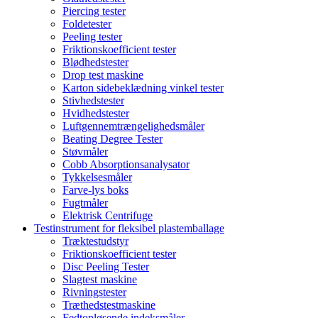
Piercing tester
Foldetester
Peeling tester
Friktionskoefficient tester
Blødhedstester
Drop test maskine
Karton sidebeklædning vinkel tester
Stivhedstester
Hvidhedstester
Luftgennemtrængelighedsmåler
Beating Degree Tester
Støvmåler
Cobb Absorptionsanalysator
Tykkelsesmåler
Farve-lys boks
Fugtmåler
Elektrisk Centrifuge
Testinstrument for fleksibel plastemballage
Træktestudstyr
Friktionskoefficient tester
Disc Peeling Tester
Slagtest maskine
Rivningstester
Træthedstestmaskine
Fedtopløsende indeksmåler