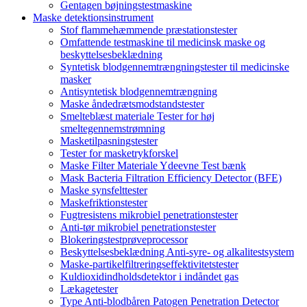
Gentagen bøjningstestmaskine
Maske detektionsinstrument
Stof flammehæmmende præstationstester
Omfattende testmaskine til medicinsk maske og
beskyttelsesbeklædning
Syntetisk blodgennemtrængningstester til medicinske
masker
Antisyntetisk blodgennemtrængning
Maske åndedrætsmodstandstester
Smelteblæst materiale Tester for høj
smeltegennemstrømning
Masketilpasningstester
Tester for masketrykforskel
Maske Filter Materiale Ydeevne Test bænk
Mask Bacteria Filtration Efficiency Detector (BFE)
Maske synsfelttester
Maskefriktionstester
Fugtresistens mikrobiel penetrationstester
Anti-tør mikrobiel penetrationstester
Blokeringstestprøveprocessor
Beskyttelsesbeklædning Anti-syre- og alkalitestsystem
Maske-partikelfiltreringseffektivitetstester
Kuldioxidindholdsdetektor i indåndet gas
Lækagetester
Type Anti-blodbåren Patogen Penetration Detector