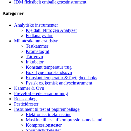
IDM fleksibelt emballagetestinstrument
Kategorier
Analytiske instrumenter
Kjeldahl Nitrogen Analyzer
Fedtanalysator
Miljøtestkammer/udstyr
Testkammer
Kromatograf
Tørreovn
Inkubator
Konstant temperatur trug
Box Type modstandsovn
Konstant temperatur & fugtighedsboks
Fysisk og kemisk analyseinstrument
Kammer & Ovn
Prøveforberedelsesanordning
Renseanlæg
Pesticidrester
Instrument til test af papiremballage
Elektronisk trækmaskine
Maskine til test af kompressionsmodstand
Kompressionstester
Sprængstyrketester