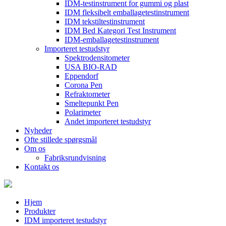
IDM-testinstrument for gummi og plast
IDM fleksibelt emballagetestinstrument
IDM tekstiltestinstrument
IDM Bed Kategori Test Instrument
IDM-emballagetestinstrument
Importeret testudstyr
Spektrodensitometer
USA BIO-RAD
Eppendorf
Corona Pen
Refraktometer
Smeltepunkt Pen
Polarimeter
Andet importeret testudstyr
Nyheder
Ofte stillede spørgsmål
Om os
Fabriksrundvisning
Kontakt os
Hjem
Produkter
IDM importeret testudstyr