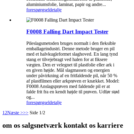
aluminiumsfolie, laminat, papir og andre...
forespørgsel
detalje
F0008 Falling Dart Impact Tester
Pileslagsmetoden bruges normalt i den fleksible
emballageindustri. Denne metode bruger en pil
med et halvkugleformet slaghoved. En lang tynd
stang er tilvejebragt ved halen for at fiksere
vægten. Den er velegnet til plastfolie eller ark i
en given højde. Mål slagmassen og energien
under påvirkning af en fritfaldende pil, når 50 %
af plastfilmen eller arkprøven er knækket. Model:
F0008 Anslagsprøven med faldende pil er at
falde frit fra en kendt højde til prøven. Udfør stød
og...
forespørgsel
detalje
1
2
Næste >
>>
Side 1/2
om os salgsnetværk kontakt os karriere