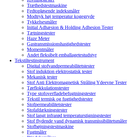
Træthedstestmaskine
Fedtopløsende indeksmåler
Modtryk høj temperatur kogegryde
Tykkelsesmåler
Initial Adhæsion & Holding Adhesion Tester
Tætningstester
Haze Meter
Gastransmissionshastighedstester
Momentmåler
Andet fleksibelt emballagetestudstyr
Tekstiltestinstrument
Digital stofvandpermeabilitetstester
Stof induktion elektrostatisk tester
Mekanisk tester
Stof Anti Elektromagnetisk Stråling Ydeevne Tester
Tørflokkulationstester
Type stofoverfladebefugtningstester
Tekstil termisk og fugtighedstester
Stofpermeabilitetstester
Stofafdækningstester
Stof langt infrarød temperaturstigningstester
Stof flydende vand dynamisk transmissibilitetsmåler
Stofbøjningstestmaskine
Fugtmåler