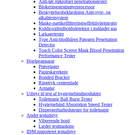
Anti-tør mikrobiel penetrationstester
Blokeringstestprøveprocessor
Beskyttelsesbeklædning Anti-syre- og
alkalitestsystem
Maske-partikelfiltreringseffektivitetstester
Kuldioxidindholdsdetektor i indåndet gas
Lækagetester
Type Anti-blodbåren Patogen Penetration
Detector
Touch Color Screen Mask Blood Penetration
Performance Tester
Hjælpeapparat
Prøvetager
Papirskærekniv
Bonded Bracket
Ringtryk centerplade
Armatur
Udstyr til test af hygiejnebindprodukter
Toiletpapir Ball Burst Tester
Hygiejnebind Absorption Speed ​​Tester
Dispergerbarhedstester for toiletpapir
Andet testudstyr
Vibrerende bord
Læder testmaskine
IDM importeret testudstyr