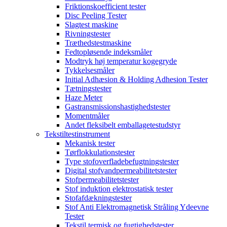
Friktionskoefficient tester
Disc Peeling Tester
Slagtest maskine
Rivningstester
Træthedstestmaskine
Fedtopløsende indeksmåler
Modtryk høj temperatur kogegryde
Tykkelsesmåler
Initial Adhæsion & Holding Adhesion Tester
Tætningstester
Haze Meter
Gastransmissionshastighedstester
Momentmåler
Andet fleksibelt emballagetestudstyr
Tekstiltestinstrument
Mekanisk tester
Tørflokkulationstester
Type stofoverfladebefugtningstester
Digital stofvandpermeabilitetstester
Stofpermeabilitetstester
Stof induktion elektrostatisk tester
Stofafdækningstester
Stof Anti Elektromagnetisk Stråling Ydeevne
Tester
Tekstil termisk og fugtighedstester