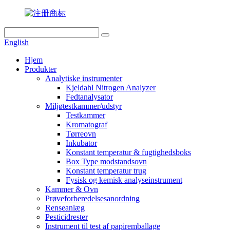
English
Hjem
Produkter
Analytiske instrumenter
Kjeldahl Nitrogen Analyzer
Fedtanalysator
Miljøtestkammer/udstyr
Testkammer
Kromatograf
Tørreovn
Inkubator
Konstant temperatur & fugtighedsboks
Box Type modstandsovn
Konstant temperatur trug
Fysisk og kemisk analyseinstrument
Kammer & Ovn
Prøveforberedelsesanordning
Renseanlæg
Pesticidrester
Instrument til test af papiremballage