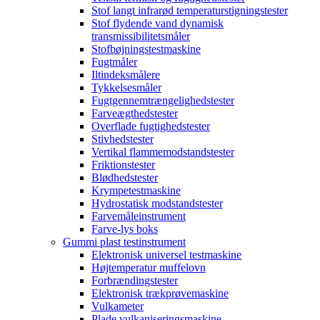
Stof langt infrarød temperaturstigningstester
Stof flydende vand dynamisk
transmissibilitetsmåler
Stofbøjningstestmaskine
Fugtmåler
Iltindeksmålere
Tykkelsesmåler
Fugtgennemtrængelighedstester
Farveægthedstester
Overflade fugtighedstester
Stivhedstester
Vertikal flammemodstandstester
Friktionstester
Blødhedstester
Krympetestmaskine
Hydrostatisk modstandstester
Farvemåleinstrument
Farve-lys boks
Gummi plast testinstrument
Elektronisk universel testmaskine
Højtemperatur muffelovn
Forbrændingstester
Elektronisk trækprøvemaskine
Vulkameter
Plade vulkaniseringsmaskine