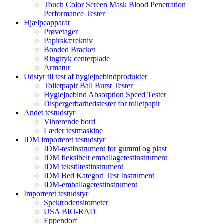
Touch Color Screen Mask Blood Penetration
Performance Tester
Hjælpeapparat
Prøvetager
Papirskærekniv
Bonded Bracket
Ringtryk centerplade
Armatur
Udstyr til test af hygiejnebindprodukter
Toiletpapir Ball Burst Tester
Hygiejnebind Absorption Speed ​​Tester
Dispergerbarhedstester for toiletpapir
Andet testudstyr
Vibrerende bord
Læder testmaskine
IDM importeret testudstyr
IDM-testinstrument for gummi og plast
IDM fleksibelt emballagetestinstrument
IDM tekstiltestinstrument
IDM Bed Kategori Test Instrument
IDM-emballagetestinstrument
Importeret testudstyr
Spektrodensitometer
USA BIO-RAD
Eppendorf