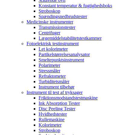
Ældrende ovn
Konstant temperatur & fugtighedsboks
Stroboskop
Spændingsnedbrudstester
Medicinske instrumenter
Transmissionstester
Centrifuger
Lægemiddelstabilitetstestkammer
Fotoelektrisk testinstrument
Let kolorimeter
Partikelstørrelsesanalysator
Smeltepunktsinstrument
Polarimeter
Stressmåler
Refraktometer
Turbiditetsmåler
Instrument tilbehør
Instrument til test af tryksager
Friktionsmodstandstestmaskine
Ink Absorption Tester
Disc Peeling Tester
Hvidhedstester
Rullemaskine
Kolorimeter
Stroboskop