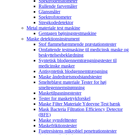
Spektrodensitometer
Rullende farvemåler
Glansmåler
Spektrofotometer
Stregkodedetektor
Metal materiale test maskine
Gentagen bøjningstestmaskine
Maske detektionsinstrument
Stof flammehæmmende præstationstester
Omfattende testmaskine til medicinsk maske og
beskyttelsesbeklædning
Syntetisk blodgennemtrængningstester til
medicinske masker
Antisyntetisk blodgennemtrængning
Maske åndedrætsmodstandstester
Smelteblæst materiale Tester for høj
smeltegennemstrømning
Masketilpasningstester
Tester for masketrykforskel
Maske Filter Materiale Ydeevne Test bænk
Mask Bacteria Filtration Efficiency Detector
(BFE)
Maske synsfelttester
Maskefriktionstester
Fugtresistens mikrobiel penetrationstester