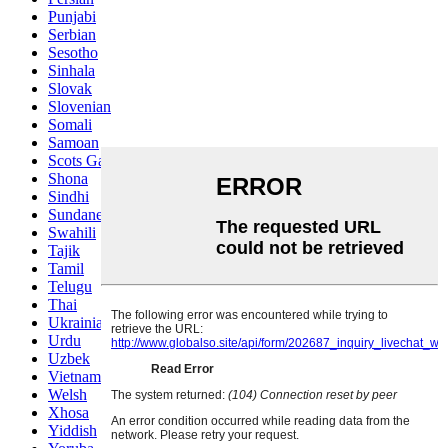
Punjabi
Serbian
Sesotho
Sinhala
Slovak
Slovenian
Somali
Samoan
Scots Gaelic
Shona
Sindhi
Sundanese
Swahili
Tajik
Tamil
Telugu
Thai
Ukrainian
Urdu
Uzbek
Vietnamese
Welsh
Xhosa
Yiddish