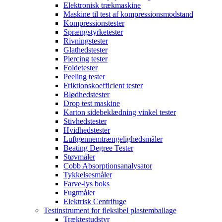
Elektronisk trækmaskine
Maskine til test af kompressionsmodstand
Kompressionstester
Sprængstyrketester
Rivningstester
Glathedstester
Piercing tester
Foldetester
Peeling tester
Friktionskoefficient tester
Blødhedstester
Drop test maskine
Karton sidebeklædning vinkel tester
Stivhedstester
Hvidhedstester
Luftgennemtrængelighedsmåler
Beating Degree Tester
Støvmåler
Cobb Absorptionsanalysator
Tykkelsesmåler
Farve-lys boks
Fugtmåler
Elektrisk Centrifuge
Testinstrument for fleksibel plastemballage
Træktestudstyr