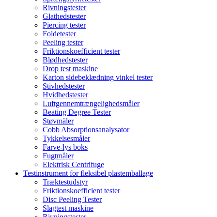
Rivningstester
Glathedstester
Piercing tester
Foldetester
Peeling tester
Friktionskoefficient tester
Blødhedstester
Drop test maskine
Karton sidebeklædning vinkel tester
Stivhedstester
Hvidhedstester
Luftgennemtrængelighedsmåler
Beating Degree Tester
Støvmåler
Cobb Absorptionsanalysator
Tykkelsesmåler
Farve-lys boks
Fugtmåler
Elektrisk Centrifuge
Testinstrument for fleksibel plastemballage
Træktestudstyr
Friktionskoefficient tester
Disc Peeling Tester
Slagtest maskine
Rivningstester