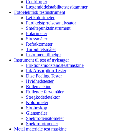
Centrifuger
Lægemiddelstabilitetstestkammer
Fotoelektrisk testinstrument
Let kolorimeter
Partikelstørrelsesanalysator
Smeltepunktsinstrument
Polarimeter
Stressmåler
Refraktometer
Turbiditetsmåler
Instrument tilbehør
Instrument til test af tryksager
Friktionsmodstandstestmaskine
Ink Absorption Tester
Disc Peeling Tester
Hvidhedstester
Rullemaskine
Rullende farvemåler
Stregkodedetektor
Kolorimeter
Stroboskop
Glansmåler
Spektrodensitometer
Spektrofotometer
Metal materiale test maskine