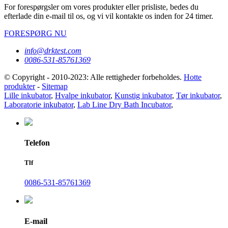
For forespørgsler om vores produkter eller prisliste, bedes du
efterlade din e-mail til os, og vi vil kontakte os inden for 24 timer.
FORESPØRG NU
info@drktest.com
0086-531-85761369
© Copyright - 2010-2023: Alle rettigheder forbeholdes.
Hotte
produkter
-
Sitemap
Lille inkubator
,
Hvalpe inkubator
,
Kunstig inkubator
,
Tør inkubator
,
Laboratorie inkubator
,
Lab Line Dry Bath Incubator
,
Telefon
Tlf
0086-531-85761369
E-mail