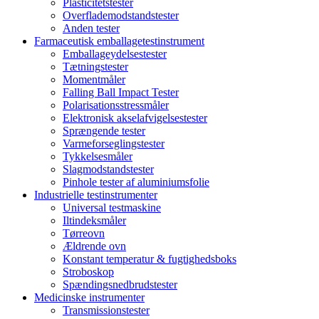
Plasticitetstester
Overflademodstandstester
Anden tester
Farmaceutisk emballagetestinstrument
Emballageydelsestester
Tætningstester
Momentmåler
Falling Ball Impact Tester
Polarisationsstressmåler
Elektronisk akselafvigelsestester
Sprængende tester
Varmeforseglingstester
Tykkelsesmåler
Slagmodstandstester
Pinhole tester af aluminiumsfolie
Industrielle testinstrumenter
Universal testmaskine
Iltindeksmåler
Tørreovn
Ældrende ovn
Konstant temperatur & fugtighedsboks
Stroboskop
Spændingsnedbrudstester
Medicinske instrumenter
Transmissionstester