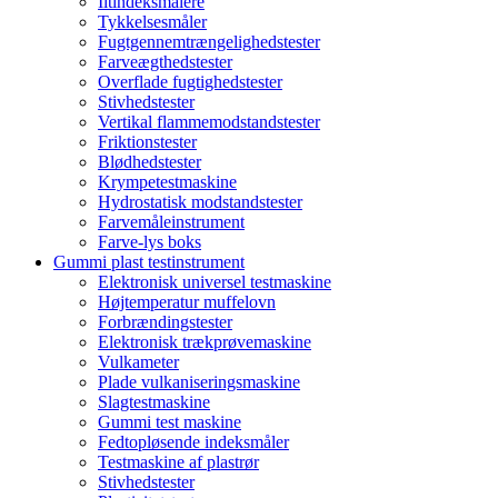
Iltindeksmålere
Tykkelsesmåler
Fugtgennemtrængelighedstester
Farveægthedstester
Overflade fugtighedstester
Stivhedstester
Vertikal flammemodstandstester
Friktionstester
Blødhedstester
Krympetestmaskine
Hydrostatisk modstandstester
Farvemåleinstrument
Farve-lys boks
Gummi plast testinstrument
Elektronisk universel testmaskine
Højtemperatur muffelovn
Forbrændingstester
Elektronisk trækprøvemaskine
Vulkameter
Plade vulkaniseringsmaskine
Slagtestmaskine
Gummi test maskine
Fedtopløsende indeksmåler
Testmaskine af plastrør
Stivhedstester