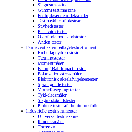
Slagtestmaskine
Gummi test maskine
Fedtopløsende indeksmåler
Testmaskine af plastrør
Stivhedstester
Plasticitetstester
Overflademodstandstester
Anden tester
Farmaceutisk emballagetestinstrument
Emballageydelsestester
Tætningstester
Momentmåler
Falling Ball Impact Tester
Polarisationsstressmåler
Elektronisk akselafvigelsestester
Sprængende tester
Varmeforseglingstester
Tykkelsesmåler
Slagmodstandstester
Pinhole tester af aluminiumsfolie
Industrielle testinstrumenter
Universal testmaskine
Iltindeksmåler
Tørreovn