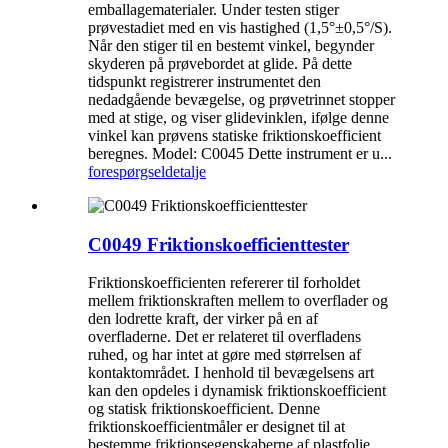
emballagematerialer. Under testen stiger
prøvestadiet med en vis hastighed (1,5°±0,5°/S).
Når den stiger til en bestemt vinkel, begynder
skyderen på prøvebordet at glide. På dette
tidspunkt registrerer instrumentet den
nedadgående bevægelse, og prøvetrinnet stopper
med at stige, og viser glidevinklen, ifølge denne
vinkel kan prøvens statiske friktionskoefficient
beregnes. Model: C0045 Dette instrument er u...
forespørgsel
detalje
C0049 Friktionskoefficienttester
Friktionskoefficienten refererer til forholdet
mellem friktionskraften mellem to overflader og
den lodrette kraft, der virker på en af ​​
overfladerne. Det er relateret til overfladens
ruhed, og har intet at gøre med størrelsen af ​​
kontaktområdet. I henhold til bevægelsens art
kan den opdeles i dynamisk friktionskoefficient
og statisk friktionskoefficient. Denne
friktionskoefficientmåler er designet til at
bestemme friktionsegenskaberne af plastfolie,