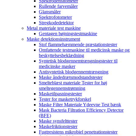
Spektrodensitometer
Rullende farvemåler
Glansmåler
Spektrofotometer
Stregkodedetektor
Metal materiale test maskine
Gentagen bøjningstestmaskine
Maske detektionsinstrument
Stof flammehæmmende præstationstester
Omfattende testmaskine til medicinsk maske og
beskyttelsesbeklædning
Syntetisk blodgennemtrængningstester til
medicinske masker
Antisyntetisk blodgennemtrængning
Maske åndedrætsmodstandstester
Smelteblæst materiale Tester for høj
smeltegennemstrømning
Masketilpasningstester
Tester for masketrykforskel
Maske Filter Materiale Ydeevne Test bænk
Mask Bacteria Filtration Efficiency Detector
(BFE)
Maske synsfelttester
Maskefriktionstester
Fugtresistens mikrobiel penetrationstester