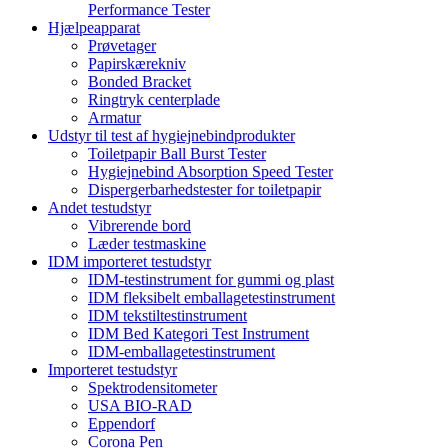
Performance Tester
Hjælpeapparat
Prøvetager
Papirskærekniv
Bonded Bracket
Ringtryk centerplade
Armatur
Udstyr til test af hygiejnebindprodukter
Toiletpapir Ball Burst Tester
Hygiejnebind Absorption Speed ​​Tester
Dispergerbarhedstester for toiletpapir
Andet testudstyr
Vibrerende bord
Læder testmaskine
IDM importeret testudstyr
IDM-testinstrument for gummi og plast
IDM fleksibelt emballagetestinstrument
IDM tekstiltestinstrument
IDM Bed Kategori Test Instrument
IDM-emballagetestinstrument
Importeret testudstyr
Spektrodensitometer
USA BIO-RAD
Eppendorf
Corona Pen