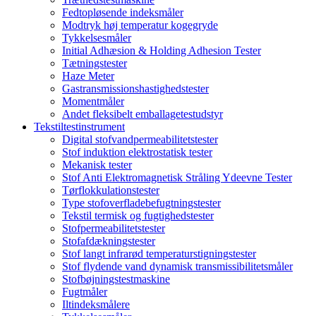
Fedtopløsende indeksmåler
Modtryk høj temperatur kogegryde
Tykkelsesmåler
Initial Adhæsion & Holding Adhesion Tester
Tætningstester
Haze Meter
Gastransmissionshastighedstester
Momentmåler
Andet fleksibelt emballagetestudstyr
Tekstiltestinstrument
Digital stofvandpermeabilitetstester
Stof induktion elektrostatisk tester
Mekanisk tester
Stof Anti Elektromagnetisk Stråling Ydeevne Tester
Tørflokkulationstester
Type stofoverfladebefugtningstester
Tekstil termisk og fugtighedstester
Stofpermeabilitetstester
Stofafdækningstester
Stof langt infrarød temperaturstigningstester
Stof flydende vand dynamisk transmissibilitetsmåler
Stofbøjningstestmaskine
Fugtmåler
Iltindeksmålere