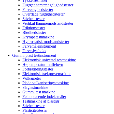
Tykkelsesmåler
Fugtgennemtrængelighedstester
Farveægthedstester
Overflade fugtighedstester
Stivhedstester
Vertikal flammemodstandstester
Friktionstester
Blødhedstester
Krympetestmaskine
Hydrostatisk modstandstester
Farvemåleinstrument
Farve-lys boks
Gummi plast testinstrument
Elektronisk universel testmaskine
Højtemperatur muffelovn
Forbrændingstester
Elektronisk trækprøvemaskine
Vulkameter
Plade vulkaniseringsmaskine
Slagtestmaskine
Gummi test maskine
Fedtopløsende indeksmåler
Testmaskine af plastrør
Stivhedstester
Plasticitetstester