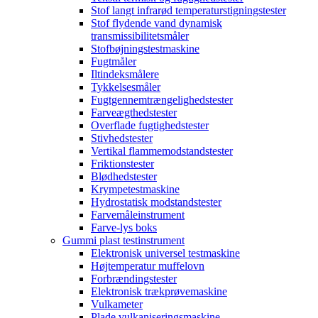
Stof langt infrarød temperaturstigningstester
Stof flydende vand dynamisk
transmissibilitetsmåler
Stofbøjningstestmaskine
Fugtmåler
Iltindeksmålere
Tykkelsesmåler
Fugtgennemtrængelighedstester
Farveægthedstester
Overflade fugtighedstester
Stivhedstester
Vertikal flammemodstandstester
Friktionstester
Blødhedstester
Krympetestmaskine
Hydrostatisk modstandstester
Farvemåleinstrument
Farve-lys boks
Gummi plast testinstrument
Elektronisk universel testmaskine
Højtemperatur muffelovn
Forbrændingstester
Elektronisk trækprøvemaskine
Vulkameter
Plade vulkaniseringsmaskine