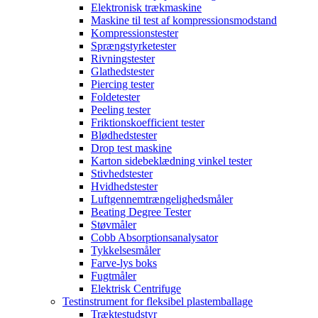
Elektronisk trækmaskine
Maskine til test af kompressionsmodstand
Kompressionstester
Sprængstyrketester
Rivningstester
Glathedstester
Piercing tester
Foldetester
Peeling tester
Friktionskoefficient tester
Blødhedstester
Drop test maskine
Karton sidebeklædning vinkel tester
Stivhedstester
Hvidhedstester
Luftgennemtrængelighedsmåler
Beating Degree Tester
Støvmåler
Cobb Absorptionsanalysator
Tykkelsesmåler
Farve-lys boks
Fugtmåler
Elektrisk Centrifuge
Testinstrument for fleksibel plastemballage
Træktestudstyr