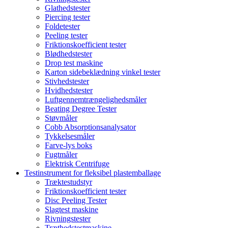
Glathedstester
Piercing tester
Foldetester
Peeling tester
Friktionskoefficient tester
Blødhedstester
Drop test maskine
Karton sidebeklædning vinkel tester
Stivhedstester
Hvidhedstester
Luftgennemtrængelighedsmåler
Beating Degree Tester
Støvmåler
Cobb Absorptionsanalysator
Tykkelsesmåler
Farve-lys boks
Fugtmåler
Elektrisk Centrifuge
Testinstrument for fleksibel plastemballage
Træktestudstyr
Friktionskoefficient tester
Disc Peeling Tester
Slagtest maskine
Rivningstester
Træthedstestmaskine