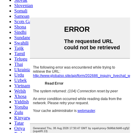
Slovak
Slovenian
Somali
Samoan
Scots Gaelic
Shona
Sindhi
Sundanese
Swahili
Tajik
Tamil
Telugu
Thai
Ukrainian
Urdu
Uzbek
Vietnamese
Welsh
Xhosa
Yiddish
Yoruba
Zulu
Kinyarwanda
Tatar
Oriya