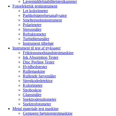
Lægemiddelstabilitetstestkammer
Fotoelektrisk testinstrument
Let kolorimeter
Partikelstørrelsesanalysator
Smeltepunktsinstrument
Polarimeter
Stressmåler
Refraktometer
Turbiditetsmåler
Instrument tilbehør
Instrument til test af tryksager
Friktionsmodstandstestmaskine
Ink Absorption Tester
Disc Peeling Tester
Hvidhedstester
Rullemaskine
Rullende farvemåler
Stregkodedetektor
Kolorimeter
Stroboskop
Glansmåler
Spektrodensitometer
Spektrofotometer
Metal materiale test maskine
Gentagen bøjningstestmaskine