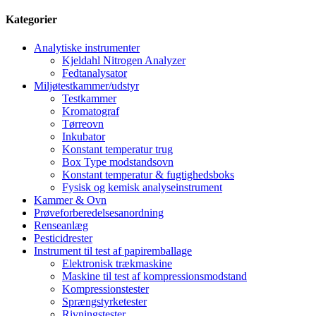
Kategorier
Analytiske instrumenter
Kjeldahl Nitrogen Analyzer
Fedtanalysator
Miljøtestkammer/udstyr
Testkammer
Kromatograf
Tørreovn
Inkubator
Konstant temperatur trug
Box Type modstandsovn
Konstant temperatur & fugtighedsboks
Fysisk og kemisk analyseinstrument
Kammer & Ovn
Prøveforberedelsesanordning
Renseanlæg
Pesticidrester
Instrument til test af papiremballage
Elektronisk trækmaskine
Maskine til test af kompressionsmodstand
Kompressionstester
Sprængstyrketester
Rivningstester