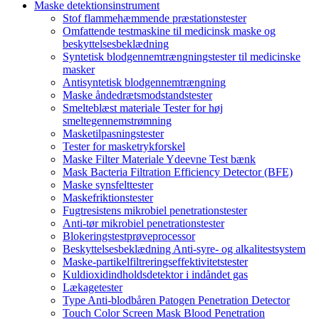
Maske detektionsinstrument
Stof flammehæmmende præstationstester
Omfattende testmaskine til medicinsk maske og
beskyttelsesbeklædning
Syntetisk blodgennemtrængningstester til medicinske
masker
Antisyntetisk blodgennemtrængning
Maske åndedrætsmodstandstester
Smelteblæst materiale Tester for høj
smeltegennemstrømning
Masketilpasningstester
Tester for masketrykforskel
Maske Filter Materiale Ydeevne Test bænk
Mask Bacteria Filtration Efficiency Detector (BFE)
Maske synsfelttester
Maskefriktionstester
Fugtresistens mikrobiel penetrationstester
Anti-tør mikrobiel penetrationstester
Blokeringstestprøveprocessor
Beskyttelsesbeklædning Anti-syre- og alkalitestsystem
Maske-partikelfiltreringseffektivitetstester
Kuldioxidindholdsdetektor i indåndet gas
Lækagetester
Type Anti-blodbåren Patogen Penetration Detector
Touch Color Screen Mask Blood Penetration