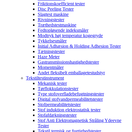
Friktionskoefficient tester
Disc Peeling Tester
Slagtest maskine
Rivningstester
Træthedstestmaskine
Fedtopløsende indeksmåler
Modtryk høj temperatur kogegryde
Tykkelsesmåler
Initial Adhæsion & Holding Adhesion Tester
Tætningstester
Haze Meter
Gastransmissionshastighedstester
Momentmåler
Andet fleksibelt emballagetestudstyr
Tekstiltestinstrument
Mekanisk tester
Tørflokkulationstester
Type stofoverfladebefugtningstester
Digital stofvandpermeabilitetstester
Stofpermeabilitetstester
Stof induktion elektrostatisk tester
Stofafdækningstester
Stof Anti Elektromagnetisk Stråling Ydeevne
Tester
Tekstil termisk og fugtighedstester