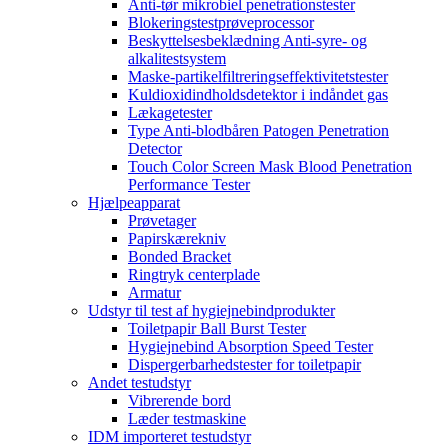
Anti-tør mikrobiel penetrationstester
Blokeringstestprøveprocessor
Beskyttelsesbeklædning Anti-syre- og
alkalitestsystem
Maske-partikelfiltreringseffektivitetstester
Kuldioxidindholdsdetektor i indåndet gas
Lækagetester
Type Anti-blodbåren Patogen Penetration
Detector
Touch Color Screen Mask Blood Penetration
Performance Tester
Hjælpeapparat
Prøvetager
Papirskærekniv
Bonded Bracket
Ringtryk centerplade
Armatur
Udstyr til test af hygiejnebindprodukter
Toiletpapir Ball Burst Tester
Hygiejnebind Absorption Speed ​​Tester
Dispergerbarhedstester for toiletpapir
Andet testudstyr
Vibrerende bord
Læder testmaskine
IDM importeret testudstyr