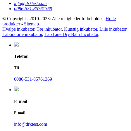
info@drktest.com
0086-531-85761369
© Copyright - 2010-2023: Alle rettigheder forbeholdes.
Hotte
produkter
-
Sitemap
Hvalpe inkubator
,
Tør inkubator
,
Kunstig inkubator
,
Lille inkubator
,
Laboratorie inkubator
,
Lab Line Dry Bath Incubator
,
Telefon
Tlf
0086-531-85761369
E-mail
E-mail
info@drktest.com