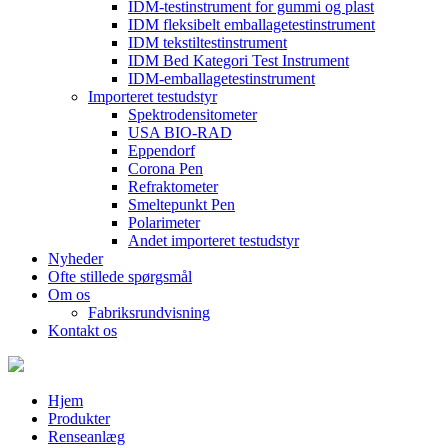
IDM-testinstrument for gummi og plast
IDM fleksibelt emballagetestinstrument
IDM tekstiltestinstrument
IDM Bed Kategori Test Instrument
IDM-emballagetestinstrument
Importeret testudstyr
Spektrodensitometer
USA BIO-RAD
Eppendorf
Corona Pen
Refraktometer
Smeltepunkt Pen
Polarimeter
Andet importeret testudstyr
Nyheder
Ofte stillede spørgsmål
Om os
Fabriksrundvisning
Kontakt os
Hjem
Produkter
Renseanlæg