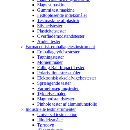
Slagtestmaskine
Gummi test maskine
Fedtopløsende indeksmåler
Testmaskine af plastrør
Stivhedstester
Plasticitetstester
Overflademodstandstester
Anden tester
Farmaceutisk emballagetestinstrument
Emballageydelsestester
Tætningstester
Momentmåler
Falling Ball Impact Tester
Polarisationsstressmåler
Elektronisk akselafvigelsestester
Sprængende tester
Varmeforseglingstester
Tykkelsesmåler
Slagmodstandstester
Pinhole tester af aluminiumsfolie
Industrielle testinstrumenter
Universal testmaskine
Iltindeksmåler
Tørreovn