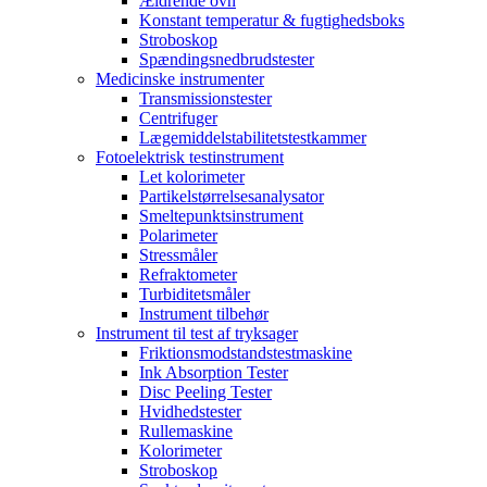
Ældrende ovn
Konstant temperatur & fugtighedsboks
Stroboskop
Spændingsnedbrudstester
Medicinske instrumenter
Transmissionstester
Centrifuger
Lægemiddelstabilitetstestkammer
Fotoelektrisk testinstrument
Let kolorimeter
Partikelstørrelsesanalysator
Smeltepunktsinstrument
Polarimeter
Stressmåler
Refraktometer
Turbiditetsmåler
Instrument tilbehør
Instrument til test af tryksager
Friktionsmodstandstestmaskine
Ink Absorption Tester
Disc Peeling Tester
Hvidhedstester
Rullemaskine
Kolorimeter
Stroboskop