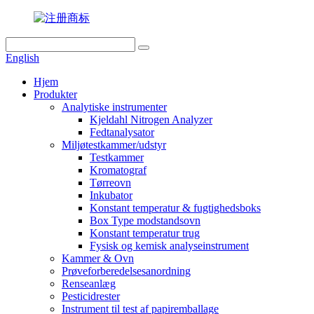
English
Hjem
Produkter
Analytiske instrumenter
Kjeldahl Nitrogen Analyzer
Fedtanalysator
Miljøtestkammer/udstyr
Testkammer
Kromatograf
Tørreovn
Inkubator
Konstant temperatur & fugtighedsboks
Box Type modstandsovn
Konstant temperatur trug
Fysisk og kemisk analyseinstrument
Kammer & Ovn
Prøveforberedelsesanordning
Renseanlæg
Pesticidrester
Instrument til test af papiremballage