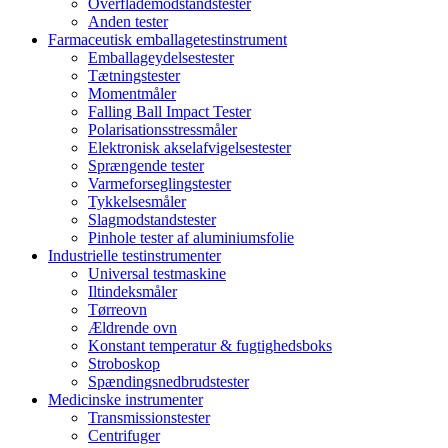
Overflademodstandstester
Anden tester
Farmaceutisk emballagetestinstrument
Emballageydelsestester
Tætningstester
Momentmåler
Falling Ball Impact Tester
Polarisationsstressmåler
Elektronisk akselafvigelsestester
Sprængende tester
Varmeforseglingstester
Tykkelsesmåler
Slagmodstandstester
Pinhole tester af aluminiumsfolie
Industrielle testinstrumenter
Universal testmaskine
Iltindeksmåler
Tørreovn
Ældrende ovn
Konstant temperatur & fugtighedsboks
Stroboskop
Spændingsnedbrudstester
Medicinske instrumenter
Transmissionstester
Centrifuger