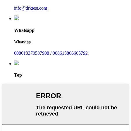
info@drktest.com
Whatsapp
Whatsapp
008613370587908 / 008615806605792
Top