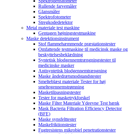
Spektrodensitometer
Rullende farvemåler
Glansmåler
Spektrofotometer
Stregkodedetektor
Metal materiale test maskine
Gentagen bøjningstestmaskine
Maske detektionsinstrument
Stof flammehæmmende præstationstester
Omfattende testmaskine til medicinsk maske og
beskyttelsesbeklædning
Syntetisk blodgennemtrængningstester til
medicinske masker
Antisyntetisk blodgennemtrængning
Maske åndedrætsmodstandstester
Smelteblæst materiale Tester for høj
smeltegennemstrømning
Masketilpasningstester
Tester for masketrykforskel
Maske Filter Materiale Ydeevne Test bænk
Mask Bacteria Filtration Efficiency Detector
(BFE)
Maske synsfelttester
Maskefriktionstester
Fugtresistens mikrobiel penetrationstester