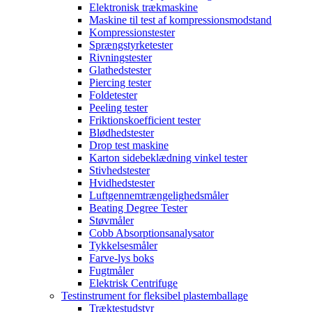
Elektronisk trækmaskine
Maskine til test af kompressionsmodstand
Kompressionstester
Sprængstyrketester
Rivningstester
Glathedstester
Piercing tester
Foldetester
Peeling tester
Friktionskoefficient tester
Blødhedstester
Drop test maskine
Karton sidebeklædning vinkel tester
Stivhedstester
Hvidhedstester
Luftgennemtrængelighedsmåler
Beating Degree Tester
Støvmåler
Cobb Absorptionsanalysator
Tykkelsesmåler
Farve-lys boks
Fugtmåler
Elektrisk Centrifuge
Testinstrument for fleksibel plastemballage
Træktestudstyr