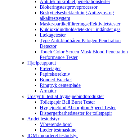
Anti-tør mikrobiel penetrationstester
Blokeringstestprøveprocessor
Beskyttelsesbeklædning Anti-syre- og
alkalitestsystem
Maske-partikelfiltreringseffektivitetstester
Kuldioxidindholdsdetektor i indåndet gas
Lækagetester
Type Anti-blodbåren Patogen Penetration
Detector
Touch Color Screen Mask Blood Penetration
Performance Tester
Hjælpeapparat
Prøvetager
Papirskærekniv
Bonded Bracket
Ringtryk centerplade
Armatur
Udstyr til test af hygiejnebindprodukter
Toiletpapir Ball Burst Tester
Hygiejnebind Absorption Speed ​​Tester
Dispergerbarhedstester for toiletpapir
Andet testudstyr
Vibrerende bord
Læder testmaskine
IDM importeret testudstyr