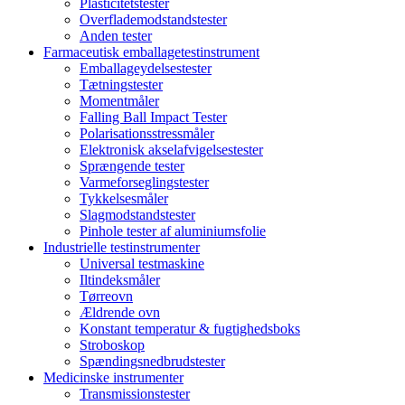
Plasticitetstester
Overflademodstandstester
Anden tester
Farmaceutisk emballagetestinstrument
Emballageydelsestester
Tætningstester
Momentmåler
Falling Ball Impact Tester
Polarisationsstressmåler
Elektronisk akselafvigelsestester
Sprængende tester
Varmeforseglingstester
Tykkelsesmåler
Slagmodstandstester
Pinhole tester af aluminiumsfolie
Industrielle testinstrumenter
Universal testmaskine
Iltindeksmåler
Tørreovn
Ældrende ovn
Konstant temperatur & fugtighedsboks
Stroboskop
Spændingsnedbrudstester
Medicinske instrumenter
Transmissionstester