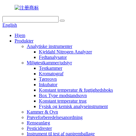
English
Hjem
Produkter
Analytiske instrumenter
Kjeldahl Nitrogen Analyzer
Fedtanalysator
Miljøtestkammer/udstyr
Testkammer
Kromatograf
Tørreovn
Inkubator
Konstant temperatur & fugtighedsboks
Box Type modstandsovn
Konstant temperatur trug
Fysisk og kemisk analyseinstrument
Kammer & Ovn
Prøveforberedelsesanordning
Renseanlæg
Pesticidrester
Instrument til test af papiremballage