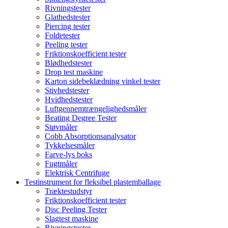
Rivningstester
Glathedstester
Piercing tester
Foldetester
Peeling tester
Friktionskoefficient tester
Blødhedstester
Drop test maskine
Karton sidebeklædning vinkel tester
Stivhedstester
Hvidhedstester
Luftgennemtrængelighedsmåler
Beating Degree Tester
Støvmåler
Cobb Absorptionsanalysator
Tykkelsesmåler
Farve-lys boks
Fugtmåler
Elektrisk Centrifuge
Testinstrument for fleksibel plastemballage
Træktestudstyr
Friktionskoefficient tester
Disc Peeling Tester
Slagtest maskine
Rivningstester