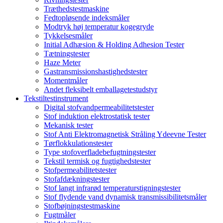
Træthedstestmaskine
Fedtopløsende indeksmåler
Modtryk høj temperatur kogegryde
Tykkelsesmåler
Initial Adhæsion & Holding Adhesion Tester
Tætningstester
Haze Meter
Gastransmissionshastighedstester
Momentmåler
Andet fleksibelt emballagetestudstyr
Tekstiltestinstrument
Digital stofvandpermeabilitetstester
Stof induktion elektrostatisk tester
Mekanisk tester
Stof Anti Elektromagnetisk Stråling Ydeevne Tester
Tørflokkulationstester
Type stofoverfladebefugtningstester
Tekstil termisk og fugtighedstester
Stofpermeabilitetstester
Stofafdækningstester
Stof langt infrarød temperaturstigningstester
Stof flydende vand dynamisk transmissibilitetsmåler
Stofbøjningstestmaskine
Fugtmåler