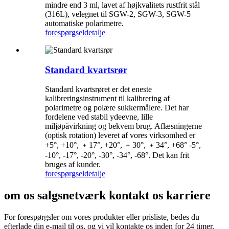
mindre end 3 ml, lavet af højkvalitets rustfrit stål
(316L), velegnet til SGW-2, SGW-3, SGW-5
automatiske polarimetre.
forespørgsel
detalje
Standard kvartsrør
Standard kvartsrøret er det eneste
kalibreringsinstrument til kalibrering af
polarimetre og polære sukkermålere. Det har
fordelene ved stabil ydeevne, lille
miljøpåvirkning og bekvem brug. Aflæsningerne
(optisk rotation) leveret af vores virksomhed er
+5°, +10°, ﹢17°, +20°, ﹢30°, ﹢34°, +68° -5°,
-10°, -17°, -20°, -30°, -34°, -68°. Det kan frit
bruges af kunder.
forespørgsel
detalje
om os salgsnetværk kontakt os karriere
For forespørgsler om vores produkter eller prisliste, bedes du
efterlade din e-mail til os, og vi vil kontakte os inden for 24 timer.