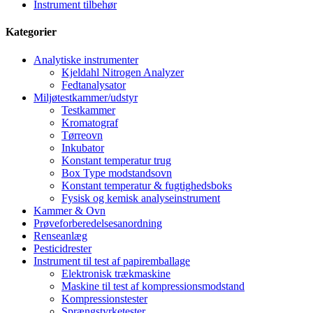
Instrument tilbehør
Kategorier
Analytiske instrumenter
Kjeldahl Nitrogen Analyzer
Fedtanalysator
Miljøtestkammer/udstyr
Testkammer
Kromatograf
Tørreovn
Inkubator
Konstant temperatur trug
Box Type modstandsovn
Konstant temperatur & fugtighedsboks
Fysisk og kemisk analyseinstrument
Kammer & Ovn
Prøveforberedelsesanordning
Renseanlæg
Pesticidrester
Instrument til test af papiremballage
Elektronisk trækmaskine
Maskine til test af kompressionsmodstand
Kompressionstester
Sprængstyrketester