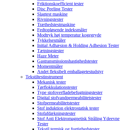
Friktionskoefficient tester
Disc Peeling Tester
Slagtest maskine
Rivningstester
Træthedstestmaskine
Fedtopløsende indeksmåler
Modtryk høj temperatur kogegryde
Tykkelsesmåler
Initial Adhæsion & Holding Adhesion Tester
Tætningstester
Haze Meter
Gastransmissionshastighedstester
Momentmåler
Andet fleksibelt emballagetestudstyr
Tekstiltestinstrument
Mekanisk tester
Tørflokkulationstester
Type stofoverfladebefugtningstester
Digital stofvandpermeabilitetstester
Stofpermeabilitetstester
Stof induktion elektrostatisk tester
Stofafdækningstester
Stof Anti Elektromagnetisk Stråling Ydeevne
Tester
Tekstil termisk og fugtighedstester