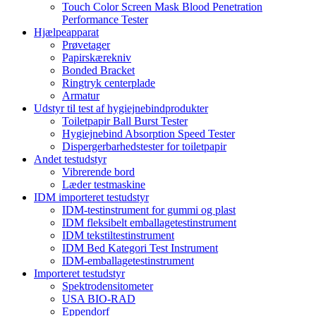
Touch Color Screen Mask Blood Penetration
Performance Tester
Hjælpeapparat
Prøvetager
Papirskærekniv
Bonded Bracket
Ringtryk centerplade
Armatur
Udstyr til test af hygiejnebindprodukter
Toiletpapir Ball Burst Tester
Hygiejnebind Absorption Speed ​​Tester
Dispergerbarhedstester for toiletpapir
Andet testudstyr
Vibrerende bord
Læder testmaskine
IDM importeret testudstyr
IDM-testinstrument for gummi og plast
IDM fleksibelt emballagetestinstrument
IDM tekstiltestinstrument
IDM Bed Kategori Test Instrument
IDM-emballagetestinstrument
Importeret testudstyr
Spektrodensitometer
USA BIO-RAD
Eppendorf