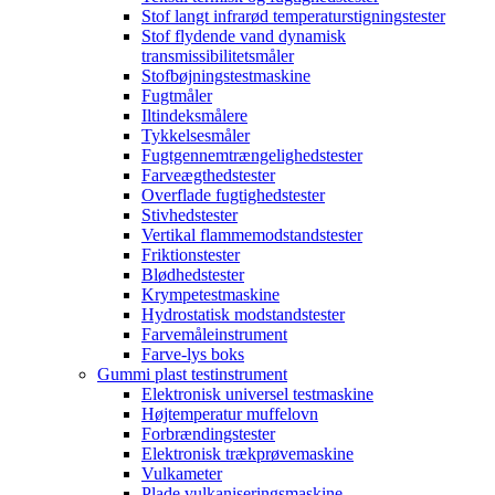
Stof langt infrarød temperaturstigningstester
Stof flydende vand dynamisk
transmissibilitetsmåler
Stofbøjningstestmaskine
Fugtmåler
Iltindeksmålere
Tykkelsesmåler
Fugtgennemtrængelighedstester
Farveægthedstester
Overflade fugtighedstester
Stivhedstester
Vertikal flammemodstandstester
Friktionstester
Blødhedstester
Krympetestmaskine
Hydrostatisk modstandstester
Farvemåleinstrument
Farve-lys boks
Gummi plast testinstrument
Elektronisk universel testmaskine
Højtemperatur muffelovn
Forbrændingstester
Elektronisk trækprøvemaskine
Vulkameter
Plade vulkaniseringsmaskine