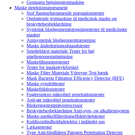
Gentagen bøjningstestmaskine
Maske detektionsinstrument
Stof flammehæmmende præstationstester
Omfattende testmaskine til medicinsk maske og
beskyttelsesbeklædning
Syntetisk blodgennemtrængningstester til medicinske
masker
Antisyntetisk blodgennemtrængning
Maske åndedrætsmodstandstester
Smelteblæst materiale Tester for høj
smeltegennemstrømning
Masketilpasningstester
Tester for masketrykforskel
Maske Filter Materiale Ydeevne Test bænk
Mask Bacteria Filtration Efficiency Detector (BFE)
Maske synsfelttester
Maskefriktionstester
Fugtresistens mikrobiel penetrationstester
Anti-tør mikrobiel penetrationstester
Blokeringstestprøveprocessor
Beskyttelsesbeklædning Anti-syre- og alkalitestsystem
Maske-partikelfiltreringseffektivitetstester
Kuldioxidindholdsdetektor i indåndet gas
Lækagetester
Type Anti-blodbåren Patogen Penetration Detector