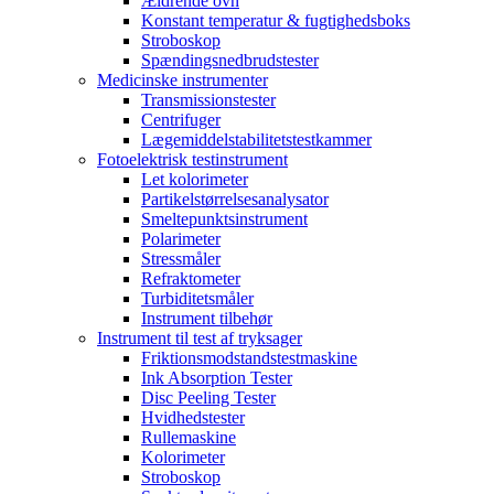
Ældrende ovn
Konstant temperatur & fugtighedsboks
Stroboskop
Spændingsnedbrudstester
Medicinske instrumenter
Transmissionstester
Centrifuger
Lægemiddelstabilitetstestkammer
Fotoelektrisk testinstrument
Let kolorimeter
Partikelstørrelsesanalysator
Smeltepunktsinstrument
Polarimeter
Stressmåler
Refraktometer
Turbiditetsmåler
Instrument tilbehør
Instrument til test af tryksager
Friktionsmodstandstestmaskine
Ink Absorption Tester
Disc Peeling Tester
Hvidhedstester
Rullemaskine
Kolorimeter
Stroboskop