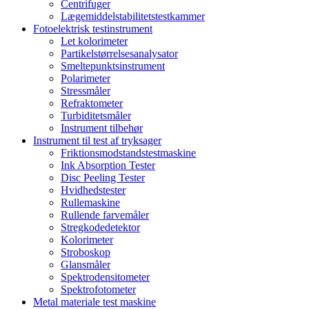
Centrifuger
Lægemiddelstabilitetstestkammer
Fotoelektrisk testinstrument
Let kolorimeter
Partikelstørrelsesanalysator
Smeltepunktsinstrument
Polarimeter
Stressmåler
Refraktometer
Turbiditetsmåler
Instrument tilbehør
Instrument til test af tryksager
Friktionsmodstandstestmaskine
Ink Absorption Tester
Disc Peeling Tester
Hvidhedstester
Rullemaskine
Rullende farvemåler
Stregkodedetektor
Kolorimeter
Stroboskop
Glansmåler
Spektrodensitometer
Spektrofotometer
Metal materiale test maskine