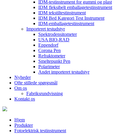
IDM-testinstrument for gummi og plast
IDM fleksibelt emballagetestinstrument
IDM tekstiltestinstrument
IDM Bed Kategori Test Instrument
IDM-emballagetestinstrument
Importeret testudstyr
Spektrodensitometer
USA BIO-RAD
Eppendorf
Corona Pen
Refraktometer
Smeltepunkt Pen
Polarimeter
Andet importeret testudstyr
Nyheder
Ofte stillede spørgsmål
Om os
Fabriksrundvisning
Kontakt os
Hjem
Produkter
Fotoelektrisk testinstrument