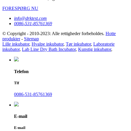
FORESPØRG NU
info@drktest.com
0086-531-85761369
© Copyright - 2010-2023: Alle rettigheder forbeholdes.
Hotte
produkter
-
Sitemap
Lille inkubator
,
Hvalpe inkubator
,
Tør inkubator
,
Laboratorie
inkubator
,
Lab Line Dry Bath Incubator
,
Kunstig inkubator
,
Telefon
Tlf
0086-531-85761369
E-mail
E-mail