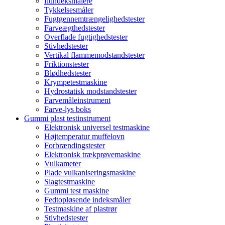
Iltindeksmålere
Tykkelsesmåler
Fugtgennemtrængelighedstester
Farveægthedstester
Overflade fugtighedstester
Stivhedstester
Vertikal flammemodstandstester
Friktionstester
Blødhedstester
Krympetestmaskine
Hydrostatisk modstandstester
Farvemåleinstrument
Farve-lys boks
Gummi plast testinstrument
Elektronisk universel testmaskine
Højtemperatur muffelovn
Forbrændingstester
Elektronisk trækprøvemaskine
Vulkameter
Plade vulkaniseringsmaskine
Slagtestmaskine
Gummi test maskine
Fedtopløsende indeksmåler
Testmaskine af plastrør
Stivhedstester