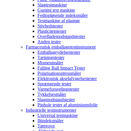
Slagtestmaskine
Gummi test maskine
Fedtopløsende indeksmåler
Testmaskine af plastrør
Stivhedstester
Plasticitetstester
Overflademodstandstester
Anden tester
Farmaceutisk emballagetestinstrument
Emballageydelsestester
Tætningstester
Momentmåler
Falling Ball Impact Tester
Polarisationsstressmåler
Elektronisk akselafvigelsestester
Sprængende tester
Varmeforseglingstester
Tykkelsesmåler
Slagmodstandstester
Pinhole tester af aluminiumsfolie
Industrielle testinstrumenter
Universal testmaskine
Iltindeksmåler
Tørreovn