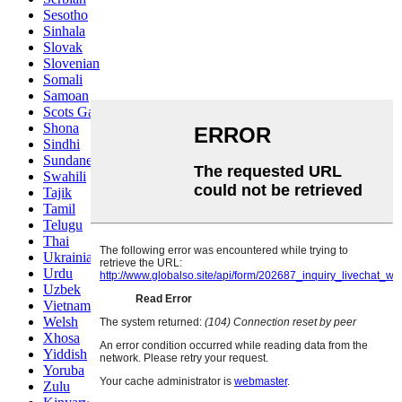
Sesotho
Sinhala
Slovak
Slovenian
Somali
Samoan
Scots Gaelic
Shona
Sindhi
Sundanese
Swahili
Tajik
Tamil
Telugu
Thai
Ukrainian
Urdu
Uzbek
Vietnamese
Welsh
Xhosa
Yiddish
Yoruba
Zulu